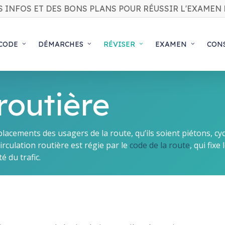
S INFOS ET DES BONS PLANS POUR RÉUSSIR L'EXAMEN 
 CODE
DÉMARCHES
RÉVISER
EXAMEN
CON
routière
lacements des usagers de la route, qu’ils soient piétons, cyc
irculation routière est régie par le
code de la route
, qui fixe
é du trafic.