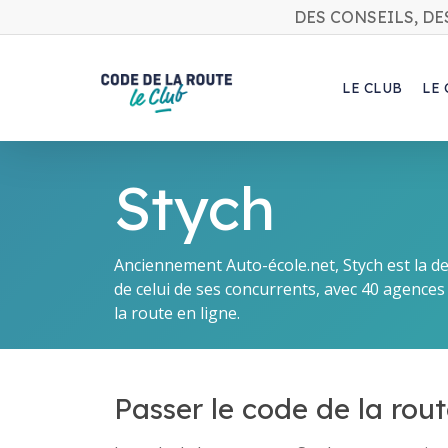
Skip
DES CONSEILS, DE
to
main
content
LE CLUB
LE
Stych
Anciennement Auto-école.net, Stych est la de
de celui de ses concurrents, avec 40 agence
la route en ligne.
Passer le code de la rou