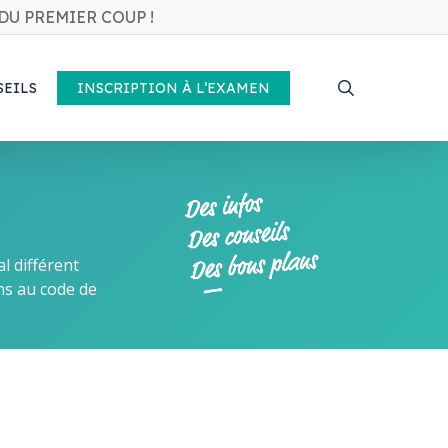
DU PREMIER COUP !
search
SEILS
INSCRIPTION À L’EXAMEN
l différent
ns au code de